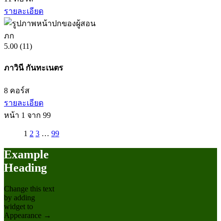
รายละเอียด
ภก
5.00
(11)
ภาวินี กันทะเนตร
8
คอร์ส
รายละเอียด
หน้า
1
จาก
99
1
2
3
…
99
Example
Heading
Change this text
by adding
widget to
Appearance →