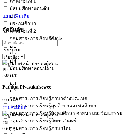
ภาคเรียนที่ 1
มัธยมศึกษาตอนต้น
แสดงเพิ่มเติม
ป.6
ประถมศึกษา
จัดอันดับ
ภาคเรียนที่ 2
กลุ่มสาระการเรียนรู้ศิลปะ
ป.2
เรียงตาม
ป.5
ป.4
มัธยมศึกษาตอนปลาย
PP
5.00
(3)
ม.2
ม.1
Pathitta Piyasakulsewee
ม.3
กลุ่มสาระการเรียนรู้ภาษาต่างประเทศ
0
คอร์ส
กลุ่มสาระการเรียนรู้สุขศึกษาและพลศึกษา
รายละเอียด
กลุ่มสาระการเรียนรู้สังคมศึกษา ศาสนา และวัฒนธรรม
กลุ่มสาระการเรียนรู้วิทยาศาสตร์
รส
กลุ่มสาระการเรียนรู้ภาษาไทย
0
(0)