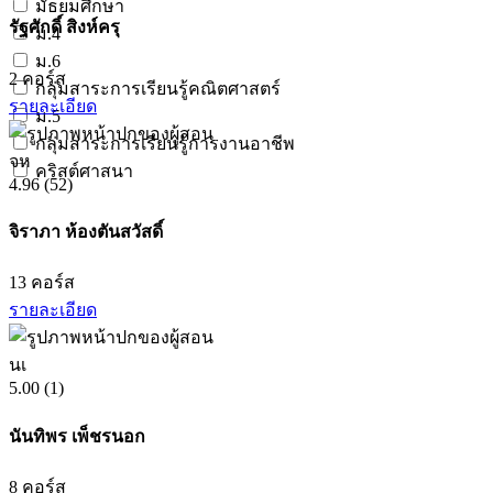
มัธยมศึกษา
รัฐศักดิ์ สิงห์ครุ
ม.4
ม.6
2
คอร์ส
กลุ่มสาระการเรียนรู้คณิตศาสตร์
รายละเอียด
ม.5
กลุ่มสาระการเรียนรู้การงานอาชีพ
จห
คริสต์ศาสนา
4.96
(52)
จิราภา ห้องตันสวัสดิ์
13
คอร์ส
รายละเอียด
นเ
5.00
(1)
นันทิพร เพ็ชรนอก
8
คอร์ส