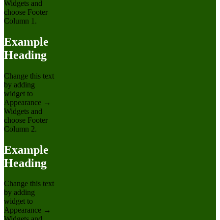
Widgets and
choose Footer
Column 1.
Example
Heading
Change this text
by adding
widget to
Appearance →
Widgets and
choose Footer
Column 2.
Example
Heading
Change this text
by adding
widget to
Appearance →
Widgets and