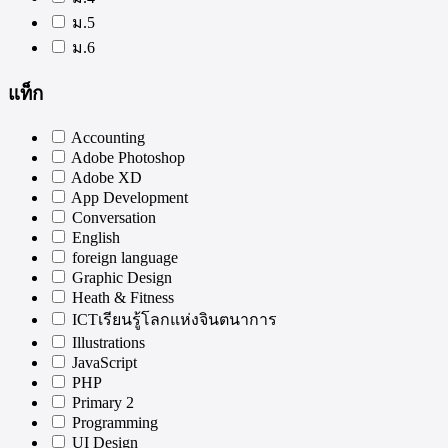
ม.5
ม.6
แท็ก
Accounting
Adobe Photoshop
Adobe XD
App Development
Conversation
English
foreign language
Graphic Design
Heath & Fitness
ICTเรียนรู้โลกแห่งจินตนาการ
Illustrations
JavaScript
PHP
Primary 2
Programming
UI Design