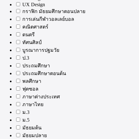
UX Design
กราฟิก มัธยมศึกษาตอนปลาย
การเล่นกีฬาวอลเลย์บอล
คณิตศาสตร์
ดนตรี
ทัศนศิลป์
บูรณาการปฐมวัย
ป.3
ประถมศึกษา
ประถมศึกษาตอนต้น
พลศึกษา
ฟุตซอล
ภาษาต่างประเทศ
ภาษาไทย
ม.3
ม.5
มัธยมต้น
มัธยมปลาย