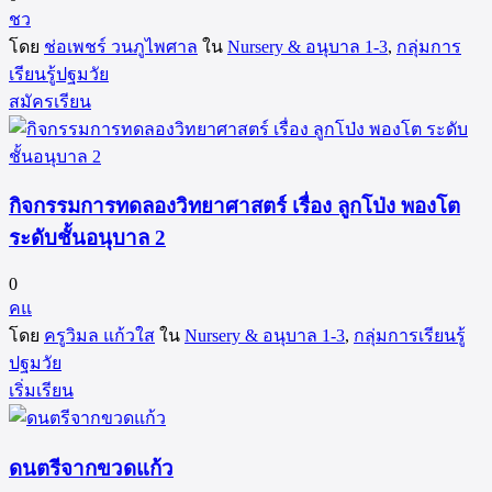
ชว
โดย
ช่อเพชร์ วนภูไพศาล
ใน
Nursery & อนุบาล 1-3
,
กลุ่มการ
เรียนรู้ปฐมวัย
สมัครเรียน
กิจกรรมการทดลองวิทยาศาสตร์ เรื่อง ลูกโป่ง พองโต
ระดับชั้นอนุบาล 2
0
คแ
โดย
ครูวิมล แก้วใส
ใน
Nursery & อนุบาล 1-3
,
กลุ่มการเรียนรู้
ปฐมวัย
เริ่มเรียน
ดนตรีจากขวดแก้ว