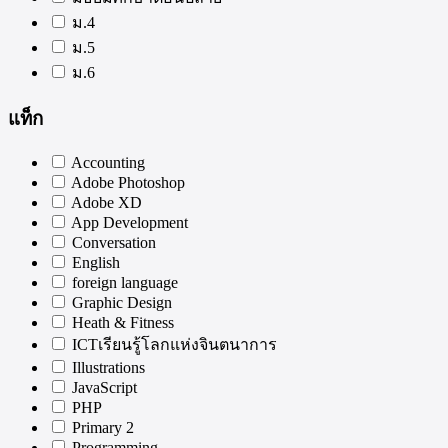
ม.4
ม.5
ม.6
แท็ก
Accounting
Adobe Photoshop
Adobe XD
App Development
Conversation
English
foreign language
Graphic Design
Heath & Fitness
ICTเรียนรู้โลกแห่งจินตนาการ
Illustrations
JavaScript
PHP
Primary 2
Programming