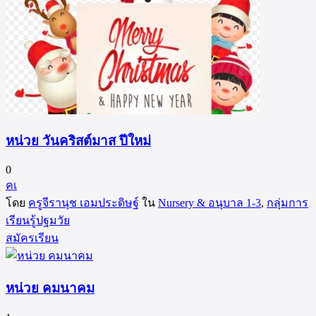
หน่วย วันคริสต์มาส ปีใหม่
0
คเ
โดย
ครูจีรานุช เอมประดิษฐ์
ใน
Nursery & อนุบาล 1-3
,
กลุ่มการ
เรียนรู้ปฐมวัย
สมัครเรียน
หน่วย คมนาคม