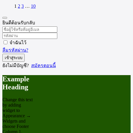
1
2
3
…
10
ยินดีต้อนรับกลับ
จำฉันไว้
ลืมรหัสผ่าน?
เข้าสู่ระบบ
ยังไม่มีบัญชี?
สมัครตอนนี้
Example
Heading
Change this text
by adding
widget to
Appearance →
Widgets and
choose Footer
Column 1.