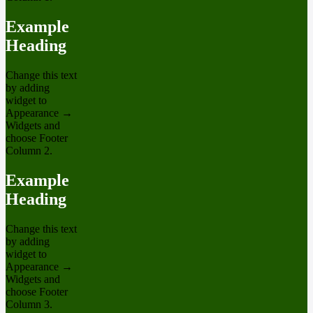
Example
Heading
Change this text
by adding
widget to
Appearance →
Widgets and
choose Footer
Column 2.
Example
Heading
Change this text
by adding
widget to
Appearance →
Widgets and
choose Footer
Column 3.