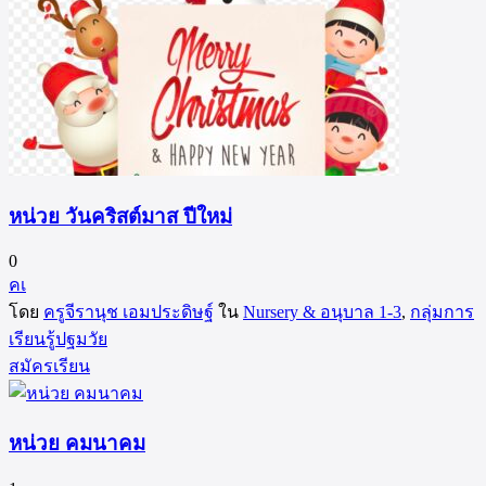
หน่วย วันคริสต์มาส ปีใหม่
0
คเ
โดย
ครูจีรานุช เอมประดิษฐ์
ใน
Nursery & อนุบาล 1-3
,
กลุ่มการ
เรียนรู้ปฐมวัย
สมัครเรียน
หน่วย คมนาคม