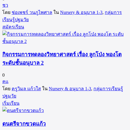
ชว
โดย
ช่อเพชร์ วนภูไพศาล
ใน
Nursery & อนุบาล 1-3
,
กลุ่มการ
เรียนรู้ปฐมวัย
สมัครเรียน
กิจกรรมการทดลองวิทยาศาสตร์ เรื่อง ลูกโป่ง พองโต
ระดับชั้นอนุบาล 2
0
คแ
โดย
ครูวิมล แก้วใส
ใน
Nursery & อนุบาล 1-3
,
กลุ่มการเรียนรู้
ปฐมวัย
เริ่มเรียน
ดนตรีจากขวดแก้ว