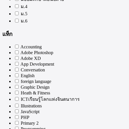
ม.4
ม.5
ม.6
แท็ก
Accounting
Adobe Photoshop
Adobe XD
App Development
Conversation
English
foreign language
Graphic Design
Heath & Fitness
ICTเรียนรู้โลกแห่งจินตนาการ
Illustrations
JavaScript
PHP
Primary 2
Programming