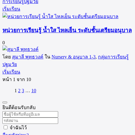
การเรียนรู้ปฐมวัย
เริ่มเรียน
หน่วยการเรียนรู้ น้ำใส ไหลเย็น ระดับชั้นเตรียมอนุบาล
0
โดย
สุมาลี พุทธวงค์
ใน
Nursery & อนุบาล 1-3
,
กลุ่มการเรียนรู้
ปฐมวัย
เริ่มเรียน
หน้า
1
จาก
10
1
2
3
…
10
ยินดีต้อนรับกลับ
จำฉันไว้