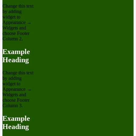
Change this text
by adding
widget to
Appearance →
Widgets and
choose Footer
Column 2.
Example
Heading
Change this text
by adding
widget to
Appearance →
Widgets and
choose Footer
Column 3.
Example
Heading