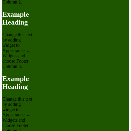
Column 2.
Example
Heading
Change this text
by adding
widget to
Appearance →
Widgets and
choose Footer
Column 3.
Example
Heading
Change this text
by adding
widget to
Appearance →
Widgets and
choose Footer
Column 4.