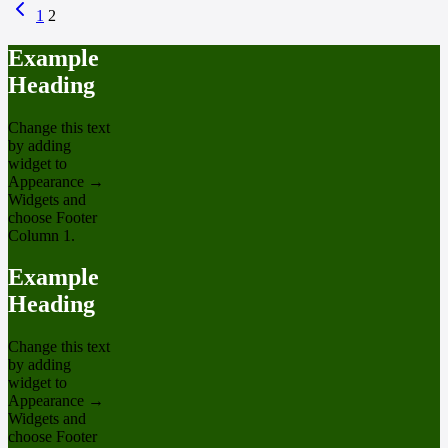
1
2
Example
Heading
Change this text
by adding
widget to
Appearance →
Widgets and
choose Footer
Column 1.
Example
Heading
Change this text
by adding
widget to
Appearance →
Widgets and
choose Footer