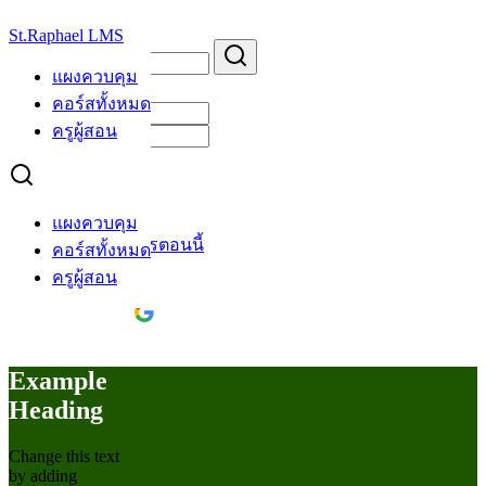
Skip
St.Raphael LMS
to
Search
Search
content
for:
แผงควบคุม
ยินดีต้อนรับกลับ
คอร์สทั้งหมด
ครูผู้สอน
จำฉันไว้
ลืมรหัสผ่าน?
เข้าสู่ระบบ
แผงควบคุม
ยังไม่มีบัญชี?
สมัครตอนนี้
คอร์สทั้งหมด
ครูผู้สอน
Continue with
Google
Example
Heading
Change this text
by adding