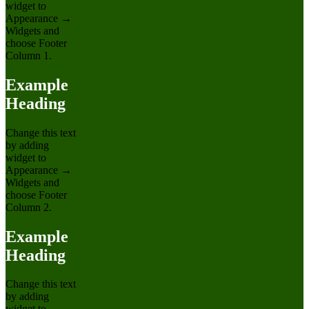
widget to
Appearance →
Widgets and
choose Footer
Column 1.
Example
Heading
Change this text
by adding
widget to
Appearance →
Widgets and
choose Footer
Column 2.
Example
Heading
Change this text
by adding
widget to