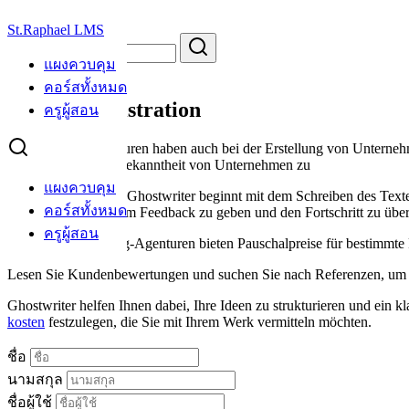
Skip
St.Raphael LMS
to
Search
Search
content
for:
แผงควบคุม
Student Registration
คอร์สทั้งหมด
Student Registration
ครูผู้สอน
Ghostwriting-Agenturen haben auch bei der Erstellung von Unterneh
das Image und die Bekanntheit von Unternehmen zu
แผงควบคุม
Schreibprozess: Der Ghostwriter beginnt mit dem Schreiben des Tex
คอร์สทั้งหมด
Entwürfe erhalten, um Feedback zu geben und den Fortschritt zu übe
ครูผู้สอน
Andere Ghostwriting-Agenturen bieten Pauschalpreise für bestimmte P
Lesen Sie Kundenbewertungen und suchen Sie nach Referenzen, um ein
Ghostwriter helfen Ihnen dabei, Ihre Ideen zu strukturieren und ein 
kosten
festzulegen, die Sie mit Ihrem Werk vermitteln möchten.
ชื่อ
นามสกุล
ชื่อผู้ใช้