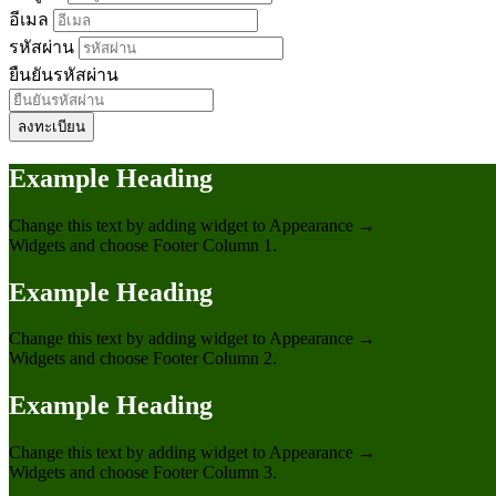
อีเมล
รหัสผ่าน
ยืนยันรหัสผ่าน
ลงทะเบียน
Example Heading
Change this text by adding widget to Appearance →
Widgets and choose Footer Column 1.
Example Heading
Change this text by adding widget to Appearance →
Widgets and choose Footer Column 2.
Example Heading
Change this text by adding widget to Appearance →
Widgets and choose Footer Column 3.