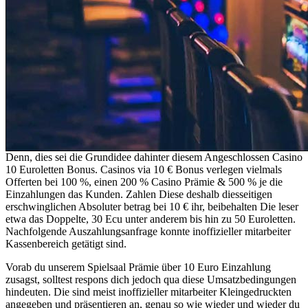
Denn, dies sei die Grundidee dahinter diesem Angeschlossen Casino
10 Euroletten Bonus. Casinos via 10 € Bonus verlegen vielmals
Offerten bei 100 %, einen 200 % Casino Prämie & 500 % je die
Einzahlungen das Kunden. Zahlen Diese deshalb diesseitigen
erschwinglichen Absoluter betrag bei 10 € ihr, beibehalten Die leser
etwa das Doppelte, 30 Ecu unter anderem bis hin zu 50 Euroletten.
Nachfolgende Auszahlungsanfrage konnte inoffizieller mitarbeiter
Kassenbereich getätigt sind.
Vorab du unserem Spielsaal Prämie über 10 Euro Einzahlung
zusagst, solltest respons dich jedoch qua diese Umsatzbedingungen
hindeuten. Die sind meist inoffizieller mitarbeiter Kleingedruckten
angegeben und präsentieren an, genau so wie wieder und wieder du