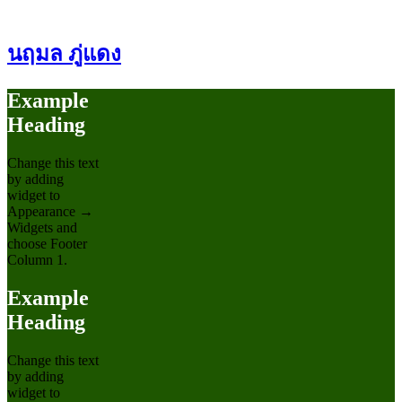
นฤมล ภู่แดง
Example
Heading
Change this text
by adding
widget to
Appearance →
Widgets and
choose Footer
Column 1.
Example
Heading
Change this text
by adding
widget to