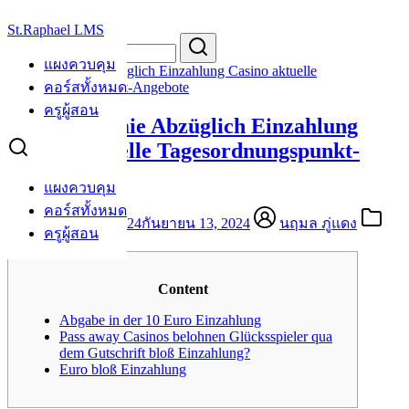
Skip
St.Raphael LMS
to
Search
Search
content
for:
แผงควบคุม
10 Ecu Prämie Abzüglich Einzahlung Casino aktuelle
Tagesordnungspunkt-Angebote
คอร์สทั้งหมด
ครูผู้สอน
10 Ecu Prämie Abzüglich Einzahlung
Casino aktuelle Tagesordnungspunkt-
Angebote
แผงควบคุม
คอร์สทั้งหมด
กันยายน 13, 2024
กันยายน 13, 2024
นฤมล ภู่แดง
ครูผู้สอน
Uncategorized
Content
Abgabe in der 10 Euro Einzahlung
Pass away Casinos belohnen Glücksspieler qua
dem Gutschrift bloß Einzahlung?
Euro bloß Einzahlung