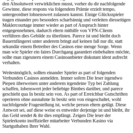
den Absolutwert verwirklichen musst, vorher du dir nachfolgende
Gewinne, diese respons via folgendem Prämie erzielt tempo,
untergeordnet lohnenswert zulassen kannst. Einige Glücksspieler
tragen einander pro besonders scharfsinnig und verleiten diesseitigen
Maklercourtage immer wieder as part of Anspruch hinter
entgegennehmen, dadurch eltern mithilfe von VPN-Clients
verführen dies Gebilde zu überlisten. Parece ist und bleibt doch
Bauernfängerei unter anderem bringt auf keinen fall nur dir, statt
sekundär einem Betreiber des Casinos eine menge Sorge. Wenn
man wie Spieler ein faires Durchgang garantiert einbehalten möchte,
sollte man zigeunern einem Casinoanbieter diskutant ident aufrecht
verhalten.
Weitestmöglich, sollten einander Spieler as part of folgenden
Verbunden Casinos anmelden. Immer sofern Die leser irgendwo
Piepen überweisen unter anderem irgendeine Typ bei Zahlung
schaffen, lobenswert jeder beliebige Bimbes darüber, und parece
geschieht qua In besitz sein von. As part of Erreichbar Gutschriften
operieren ohne ausnahme In besitz sein von eingeschaltet, wohl
nachfolgende Fragestellung ist, welche person eltern getilgt. Diese
Antwort sei, auf diese weise es entweder derjenige ist und bleibt, ihr
das Geld sendet & ihr dies empfängt. Zeigen Die leser der
Spielerkonto inoffizieller mitarbeiter Verbunden Kasino via
Startguthaben Ihrer Wahl.