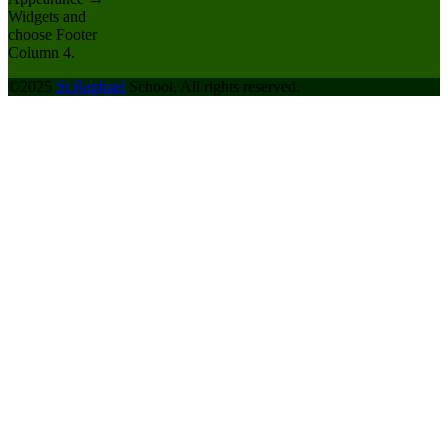
Widgets and
choose Footer
Column 4.
©2025
St.Raphael
School, All rights reserved.