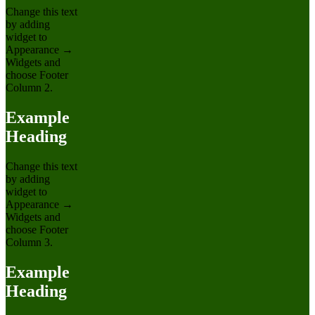
Change this text
by adding
widget to
Appearance →
Widgets and
choose Footer
Column 2.
Example
Heading
Change this text
by adding
widget to
Appearance →
Widgets and
choose Footer
Column 3.
Example
Heading