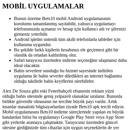
MOBİL UYGULAMALAR
Bunun üzerine Bets10 mobil Android uygulamasının
kurulumu tamamlanmış sayılabilir, yalnızca uygulamayı
telefonunuzda açmanız ve hesap için kullanıcı adı ve şifrenizi
girmeniz yeterlidir.
Android işletim sistemli tüm akıllı telefonlarla tabletler için
kullanıma uygundur.
Bu şekilde farklı kişilerin hesabınızı ele geçirmesi gibi bir
olasılık da ortadan kaldırılmış olur.
Safari tarayıcısı üzerinden indirme seçeneğine ulaşmanız daha
ideal olacaktır.
Bahis severlere sunduğu bu hizmet sayesinde indirilen
uygulama ile bahis severler diledikleri an internet bağlantısı
olduğu takdirde bahis keyiflerini sürebilirler.
Alex De Souza gibi eski Fenerbahçeli efsanenin reklam yüzü
olduğu bahis sitesinde geniş yelpazeli olanaklar sıralanır. Bununla
birlikte güvenilir olmasının ise tercihte büyük payı vardır. Artık
insanlar masaüstü bilgisayarlardan ziyade Bets10 apk tercih ediyor.
Mobil uygulamasını Bets10 indirme süreçlerinde yapılan en büyük
hatalardan birisi bu uygulamayı Google Play Store veya App Store
gibi yerlerde aramaya çalışmaktır. Tarayıcınız üzerinden güncel
sitesine girdiğinizde tüm cihazlar için uygun seçeneklerin de yer