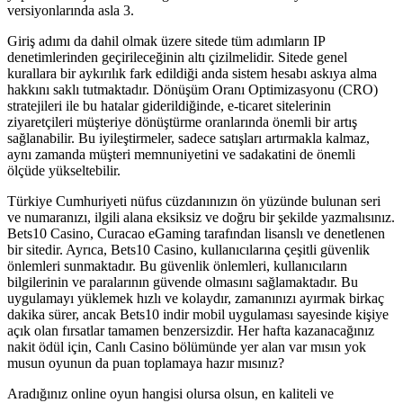
versiyonlarında asla 3.
Giriş adımı da dahil olmak üzere sitede tüm adımların IP
denetimlerinden geçirileceğinin altı çizilmelidir. Sitede genel
kurallara bir aykırılık fark edildiği anda sistem hesabı askıya alma
hakkını saklı tutmaktadır. Dönüşüm Oranı Optimizasyonu (CRO)
stratejileri ile bu hatalar giderildiğinde, e-ticaret sitelerinin
ziyaretçileri müşteriye dönüştürme oranlarında önemli bir artış
sağlanabilir. Bu iyileştirmeler, sadece satışları artırmakla kalmaz,
aynı zamanda müşteri memnuniyetini ve sadakatini de önemli
ölçüde yükseltebilir.
Türkiye Cumhuriyeti nüfus cüzdanınızın ön yüzünde bulunan seri
ve numaranızı, ilgili alana eksiksiz ve doğru bir şekilde yazmalısınız.
Bets10 Casino, Curacao eGaming tarafından lisanslı ve denetlenen
bir sitedir. Ayrıca, Bets10 Casino, kullanıcılarına çeşitli güvenlik
önlemleri sunmaktadır. Bu güvenlik önlemleri, kullanıcıların
bilgilerinin ve paralarının güvende olmasını sağlamaktadır. Bu
uygulamayı yüklemek hızlı ve kolaydır, zamanınızı ayırmak birkaç
dakika sürer, ancak Bets10 indir mobil uygulaması sayesinde kişiye
açık olan fırsatlar tamamen benzersizdir. Her hafta kazanacağınız
nakit ödül için, Canlı Casino bölümünde yer alan var mısın yok
musun oyunun da puan toplamaya hazır mısınız?
Aradığınız online oyun hangisi olursa olsun, en kaliteli ve