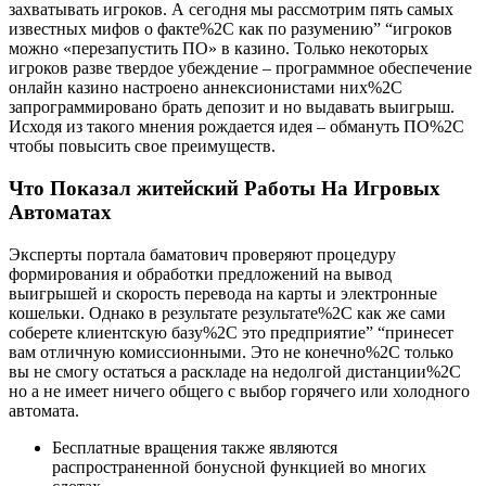
захватывать игроков. А сегодня мы рассмотрим пять самых
известных мифов о факте%2C как по разумению” “игроков
можно «перезапустить ПО» в казино. Только некоторых
игроков разве твердое убеждение – программное обеспечение
онлайн казино настроено аннексионистами них%2C
запрограммировано брать депозит и но выдавать выигрыш.
Исходя из такого мнения рождается идея – обмануть ПО%2C
чтобы повысить свое преимуществ.
Что Показал житейский Работы На Игровых
Автоматах
Эксперты портала баматович проверяют процедуру
формирования и обработки предложений на вывод
выигрышей и скорость перевода на карты и электронные
кошельки. Однако в результате результате%2C как же сами
соберете клиентскую базу%2C это предприятие” “принесет
вам отличную комиссионными. Это не конечно%2C только
вы не смогу остаться а раскладе на недолгой дистанции%2C
но а не имеет ничего общего с выбор горячего или холодного
автомата.
Бесплатные вращения также являются
распространенной бонусной функцией во многих