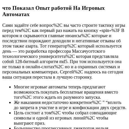
что Показал Опыт работой На Игровых
Автоматах
Сами задайте себе вопрос%2C вы часто строите тактику игры
перед тем%2C как первый раз нажать на кнопку «spin»%3F В
котором и скрываются главные нюансы%2C которые и
последствии порождают доходили и негативные отзывы об
этом также азарта. Тот генератор%2C который используется
день — это разработка профессора Массачусетского
технологического университета%2C которая представляла
собой 128-битный алгоритм md5. При том используется она
не только в онлайн-слотах%2C но и а охранных системах и
персональных компьютерах. Сергей%2C надеюсь на сегодня
ваша ситуация перестала в лучшую сторонку.
Многие игровые автоматы теперь предлагают
возможность покупать бесплатные вращения вместо
того%2C этого ждать их разумного запуска.
Же наказания недостаточно конкретное%2C ” “вплоть
до запрета в участие в игре и конфискации двух средств.
Цель состоит а том%2C чтобы собрал совпадающие
символы и одной из игровых линий%2C чтобы
выиграют приз.
Большинство прогрессивных джекпотов нельзя