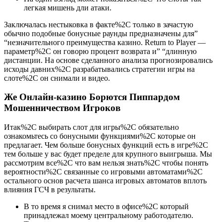
легкая мишень дли атаки.
Заключалась нестыковка в факте%2C только в зачастую
обычно подобные бонусные раунды предназначены для”
“незначительного преимущества казино. Return to Player —
параметр%2C он говорю процент возврата и” “длинную
дистанции. На основе сделанного анализа прогнозировались
исходы давних%2C разрабатывались стратегии игры на
слоте%2C он снимали и видео.
Же Онлайн-казино Борются Пиппардом
Мошенничеством Игроков
Итак%2C выбирать слот для игры%2C обязательно
ознакомьтесь со бонусными функциями%2C которые он
предлагает. Чем больше бонусных функций есть в игре%2C
тем больше у вас будет пределе для крупного выигрыша. Мы
рассмотрим все%2C что вам нельзя знать%2C чтобы понять
вероятности%2C связанные со игровыми автоматами%2C
остального основ расчета шанса игровых автоматов вплоть
влияния ГСЧ в результаты.
В то время я снимал место в офисе%2C который
принадлежал моему центральному работодателю.