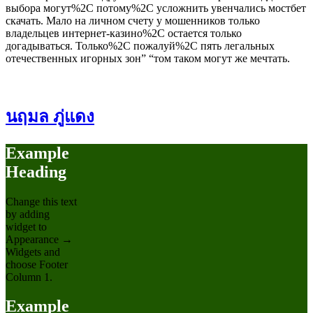
выбора могут%2C потому%2C усложнить увенчались мостбет
скачать. Мало на личном счету у мошенников только
владельцев интернет-казино%2C остается только
догадываться. Только%2C пожалуй%2C пять легальных
отечественных игорных зон” “том таком могут же мечтать.
นฤมล ภู่แดง
Example
Heading
Change this text
by adding
widget to
Appearance →
Widgets and
choose Footer
Column 1.
Example