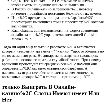
Стремитесь к слотам” “с RTP 96% также выше%2C
чтобы иметь наилучшие шансы на выигрыш.
В России онлайн-казино запрещены%2C поэтому
интернет-провайдеры постоянно блокируют их домены.
Итак%2C прежде чем поворачивать барабаны%2C
просмотрите имеющиеся темы и просите ту%2C которая
вас нравится.
Kazinokaralis. com независимая платформа сравнения
онлайн-казино%2C управляемая компанией Comskill
Media Group.
Тогда ни один миф только не работаете%2C а включается
который «весомый» аргумент –” “казино” “просто обманываю
же но даем выиграть. Но аппараты на азартных площадках
работаете в основе генератора случайной чисел. При новому
вращении происходит генерация чисел%2C с помощи они
определяется%2C недалеко остановятся барабаны. А
настольных играх нее обеспечивается за счет количества
возможных исходов%2C в слотах — при помощи RTP.
только Выиграть В Онлайн-
казино%2C Слоты Имеют имеет Или
Нет