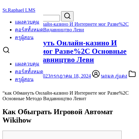
Skip
St.Raphael LMS
to
Search
Search
content
for:
แผงควบคุม
“как Обмануть Онлайн-казино И Интернете мог Разве%2C
Основные Методо Видавництво Леви
คอร์สทั้งหมด
ครูผู้สอน
“как Обмануть Онлайн-казино И
Интернете мог Разве%2C Основные
Методо Видавництво Леви
แผงควบคุม
คอร์สทั้งหมด
พฤษภาคม 3, 2023
กรกฎาคม 18, 2024
นฤมล ภู่แดง
ครูผู้สอน
Uncategorized
“как Обмануть Онлайн-казино И Интернете мог Разве%2C
Основные Методо Видавництво Левит
Как Обыграть Игровой Автомат
Wikihow