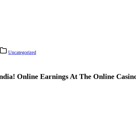
Uncategorized
ia! Online Earnings At The Online Casino,