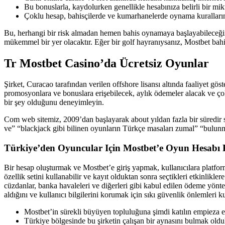
Bu bonuslarla, kaydolurken genellikle hesabınıza belirli bir mikta
Çoklu hesap, bahisçilerde ve kumarhanelerde oynama kurallarının
Bu, herhangi bir risk almadan hemen bahis oynamaya başlayabileceğiniz
mükemmel bir yer olacaktır. Eğer bir golf hayranıysanız, Mostbet bahi
Tr Mostbet Casino’da Ücretsiz Oyunlar
Şirket, Curacao tarafından verilen offshore lisansı altında faaliyet gö
promosyonlara ve bonuslara erişebilecek, aylık ödemeler alacak ve ço
bir şey olduğunu deneyimleyin.
Com web sitemiz, 2009’dan başlayarak about yıldan fazla bir süredir
ve” “blackjack gibi bilinen oyunların Türkçe masaları zumal” “bulun
Türkiye’den Oyuncular Için Mostbet’e Oyun Hesabı
Bir hesap oluşturmak ve Mostbet’e giriş yapmak, kullanıcılara platform
özellik setini kullanabilir ve kayıt olduktan sonra seçtikleri etkinlikle
cüzdanlar, banka havaleleri ve diğerleri gibi kabul edilen ödeme yöntem
aldığını ve kullanıcı bilgilerini korumak için sıkı güvenlik önlemleri 
Mostbet’in sürekli büyüyen topluluğuna şimdi katılın empieza e
Türkiye bölgesinde bu şirketin çalışan bir aynasını bulmak olduk