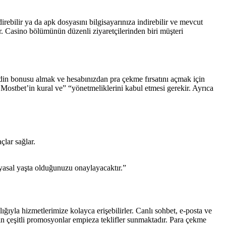
irebilir ya da apk dosyasını bilgisayarınıza indirebilir ve mevcut
r. Casino bölümünün düzenli ziyaretçilerinden biri müşteri
eldin bonusu almak ve hesabınızdan pra çekme fırsatını açmak için
 Mostbet’in kural ve” “yönetmeliklerini kabul etmesi gerekir. Ayrıca
çlar sağlar.
 yasal yaşta olduğunuzu onaylayacaktır.”
ıyla hizmetlerimize kolayca erişebilirler. Canlı sohbet, e-posta ve
çin çeşitli promosyonlar empieza teklifler sunmaktadır. Para çekme