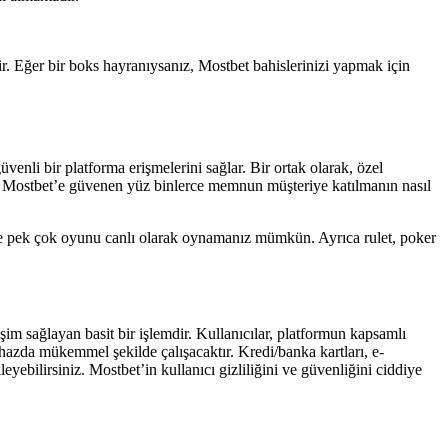
r. Eğer bir boks hayranıysanız, Mostbet bahislerinizi yapmak için
venli bir platforma erişmelerini sağlar. Bir ortak olarak, özel
rak Mostbet’e güvenen yüz binlerce memnun müşteriye katılmanın nasıl
nde pek çok oyunu canlı olarak oynamanız mümkün. Ayrıca rulet, poker
im sağlayan basit bir işlemdir. Kullanıcılar, platformun kapsamlı
 cihazda mükemmel şekilde çalışacaktır. Kredi/banka kartları, e-
yebilirsiniz. Mostbet’in kullanıcı gizliliğini ve güvenliğini ciddiye