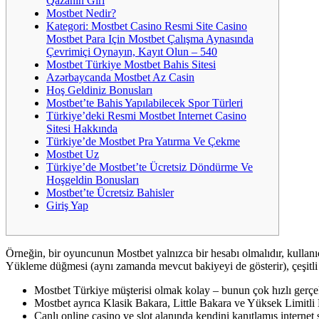
Qazanın Giri
Mostbet Nedir?
Kategori: Mostbet Casino Resmi Site Casino
Mostbet Para Için Mostbet Çalışma Aynasında
Çevrimiçi Oynayın, Kayıt Olun – 540
Mostbet Türkiye Mostbet Bahis Sitesi
Azərbaycanda Mostbet Az Casin
Hoş Geldiniz Bonusları
Mostbet’te Bahis Yapılabilecek Spor Türleri
Türkiye’deki Resmi Mostbet Internet Casino
Sitesi Hakkında
Türkiye’de Mostbet Pra Yatırma Ve Çekme
Mostbet Uz
Türkiye’de Mostbet’te Ücretsiz Döndürme Ve
Hoşgeldin Bonusları
Mostbet’te Ücretsiz Bahisler
Giriş Yap
Örneğin, bir oyuncunun Mostbet yalnızca bir hesabı olmalıdır, kulla
Yükleme düğmesi (aynı zamanda mevcut bakiyeyi de gösterir), çeşitli 
Mostbet Türkiye müşterisi olmak kolay – bunun çok hızlı gerçe
Mostbet ayrıca Klasik Bakara, Little Bakara ve Yüksek Limitli Ba
Canlı online casino ve slot alanında kendini kanıtlamış internet 