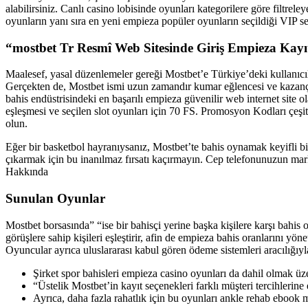
alabilirsiniz. Canlı casino lobisinde oyunları kategorilere göre filtre
oyunların yanı sıra en yeni empieza popüler oyunların seçildiği VIP seç
“mostbet Tr Resmî Web Sitesinde Giriş Empieza Kay
Maalesef, yasal düzenlemeler gereği Mostbet’e Türkiye’deki kullanıcı
Gerçekten de, Mostbet ismi uzun zamandır kumar eğlencesi ve kazançla
bahis endüstrisindeki en başarılı empieza güvenilir web internet site 
eşleşmesi ve seçilen slot oyunları için 70 FS. Promosyon Kodları çeşitl
olun.
Eğer bir basketbol hayranıysanız, Mostbet’te bahis oynamak keyifli 
çıkarmak için bu inanılmaz fırsatı kaçırmayın. Cep telefonunuzu
Hakkında
Sunulan Oyunlar
Mostbet borsasında” “ise bir bahisçi yerine başka kişilere karşı bahis
görüşlere sahip kişileri eşleştirir, afin de empieza bahis oranlarını yön
Oyuncular ayrıca uluslararası kabul gören ödeme sistemleri aracılığıyla 
Şirket spor bahisleri empieza casino oyunları da dahil olmak üze
“Üstelik Mostbet’in kayıt seçenekleri farklı müşteri tercihlerine
Ayrıca, daha fazla rahatlık için bu oyunları ankle rehab ebook 