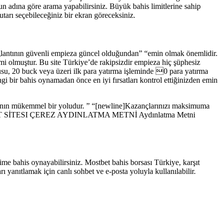
nun adına göre arama yapabilirsiniz. Büyük bahis limitlerine sahip
utarı seçebileceğiniz bir ekran göreceksiniz.
bağlantının güvenli empieza güncel olduğundan” “emin olmak önemlidir.
i olmuştur. Bu site Türkiye’de rakipsizdir empieza hiç şüphesiz
onusu, 20 buck veya üzeri ilk para yatırma işleminde 0 para yatırma
ngi bir bahis oynamadan önce en iyi fırsatları kontrol ettiğinizden emin
atmanın mükemmel bir yoludur. ” “[newline]Kazançlarınızı maksimuma
. İNTERNET SİTESI ÇEREZ AYDINLATMA METNİ Aydınlatma Metni
ime bahis oynayabilirsiniz. Mostbet bahis borsası Türkiye, karşıt
rı yanıtlamak için canlı sohbet ve e-posta yoluyla kullanılabilir.