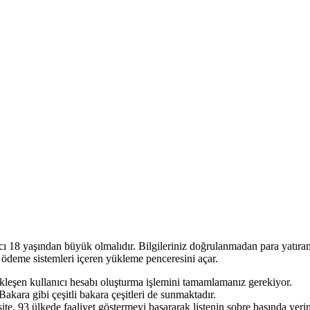
nıcı 18 yaşından büyük olmalıdır. Bilgileriniz doğrulanmadan para yat
ödeme sistemleri içeren yükleme penceresini açar.
kleşen kullanıcı hesabı oluşturma işlemini tamamlamanız gerekiyor.
kara gibi çeşitli bakara çeşitleri de sunmaktadır.
site, 93 ülkede faaliyet göstermeyi başararak listenin sobre başında yerin