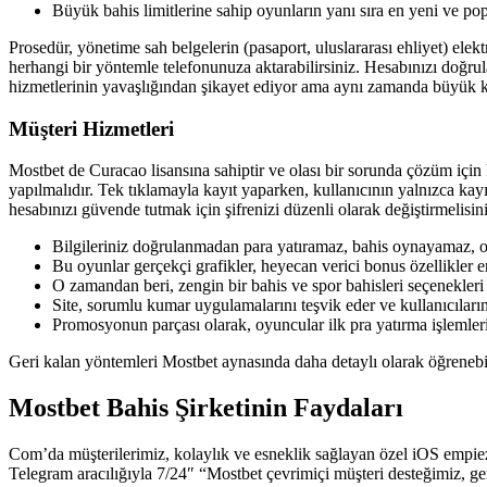
Büyük bahis limitlerine sahip oyunların yanı sıra en yeni ve pop
Prosedür, yönetime sah belgelerin (pasaport, uluslararası ehliyet) elek
herhangi bir yöntemle telefonunuza aktarabilirsiniz. Hesabınızı doğru
hizmetlerinin yavaşlığından şikayet ediyor ama aynı zamanda büyük ka
Müşteri Hizmetleri
Mostbet de Curacao lisansına sahiptir ve olası bir sorunda çözüm için 
yapılmalıdır. Tek tıklamayla kayıt yaparken, kullanıcının yalnızca ka
hesabınızı güvende tutmak için şifrenizi düzenli olarak değiştirmelisini
Bilgileriniz doğrulanmadan para yatıramaz, bahis oynayamaz, 
Bu oyunlar gerçekçi grafikler, heyecan verici bonus özellikler 
O zamandan beri, zengin bir bahis ve spor bahisleri seçenekleri 
Site, sorumlu kumar uygulamalarını teşvik eder ve kullanıcıların
Promosyonun parçası olarak, oyuncular ilk pra yatırma işlemler
Geri kalan yöntemleri Mostbet aynasında daha detaylı olarak öğrenebi
Mostbet Bahis Şirketinin Faydaları
Com’da müşterilerimiz, kolaylık ve esneklik sağlayan özel iOS empieza
Telegram aracılığıyla 7/24″ “Mostbet çevrimiçi müşteri desteğimiz, ger