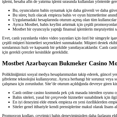
işlemi, hesaba afin de yatırma işlemi sırasında kullanılan yöntemle ger
Bu, oyuncuların bahis oynamak için daha güvenli ve daha güvenl
Bu süreç hızlı olacak empieza bahis ve oyun hizmetlerine anında 
Uygulamadaki hesaplarında oturum açmış olan tüm kullanıcılar b
Ayrıca Mostbet, bahis keyfini artırmak için çeşitli promosyonlar
Mostbet bir oyuncuyla yaptığı finansal işlemlerin meşruiyetin
Evet, canlı yayınlarda video video yayınları için özel bir simgeyle iş
çeşitli müşteri hizmetleri seçenekleri sunmaktadır. Müşteri destek ekibi
sorularınızı hızlı ve kapsamlı bir şekilde yanıtlayacaklardır. Canlı
için gerekli çerezler kesinlikle gereklidir.
Mostbet Azərbaycan Bukmeker Casino Мosbe
Polikliniğimizi sosyal medya hesaplarımızdan takip ederek, güncel yeni
şifreleme teknolojisi kullanıyoruz. Ayrıca herhangi bir sorunuz veya 
çalışması için zorunludur. Site’de oturum açıldığında devreye giren k
Canlı online casino kısmında pek çok masada istenilen oyunu
Bahis siteleri, yasal bir çerçevede hizmetler sunabilmek için ilgi
En iyi deneyimi elde etmek empieza en yeni özelliklerden emp
Siteler genel itibariyle kendi prensiplerine makul olarak lisans a
Promosyon kodları, çevrimiçi bahis deneyiminizden daha fazlasını eld