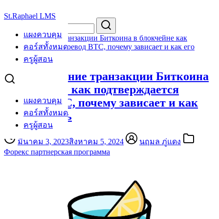
Skip
St.Raphael LMS
to
Search
Search
content
for:
แผงควบคุม
Подтверждение транзакции Биткоина в блокчейне как
подтверждается перевод BTC, почему зависает и как его
คอร์สทั้งหมด
ускорить
ครูผู้สอน
Подтверждение транзакции Биткоина
в блокчейне как подтверждается
перевод BTC, почему зависает и как
แผงควบคุม
คอร์สทั้งหมด
его ускорить
ครูผู้สอน
มีนาคม 3, 2023
สิงหาคม 5, 2024
นฤมล ภู่แดง
Форекс партнерская программа