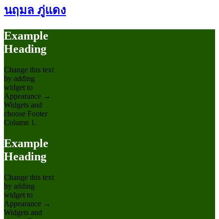
นฤมล ภู่แดง
Example
Heading
Change this text
by adding
widget to
Appearance →
Widgets and
choose Footer
Column 1.
Example
Heading
Change this text
by adding
widget to
Appearance →
Widgets and