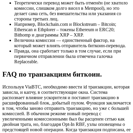
Теоретически перевод может быть отменён (не хватило
комиссии, слишком долго висел в Mempool), но это
делает сама сеть, без вмешательства или указания со
стороны третьих лиц.
Например, Blockchain.com и Blockstream – Bitcoin;
Etherscan и Ethplorer – токены Ethereum и ERC20;
Bithomp и диаграммы XRP – XRP.
Величина комиссии — единственный фактор, на
который может влиять отправитель биткоин-перевода.
Правда, она сработает только в том случае, если при
первичном отправлении была отмечена галочка
Replaceable.
FAQ по транзакциям биткоин.
Используя ViaBTC, необходимо ввести id транзакции, которая
зависла, и капчу, в соответствующие окна. Система
распознает влияние ускорителя и поставит транзакцию в
расшифрованный блок, добытый пулом. Функция заключается
в том, чтобы заново отправить транзакцию, но уже с большей
комиссией. В обычном режиме новый перевод с
увеличенными комиссионными был бы расценен сетью как
двойная трата, но, благодаря Opt-In RBF, узлы оповещены о
предстоящей новой операции. Когда транзакция подписана, ее