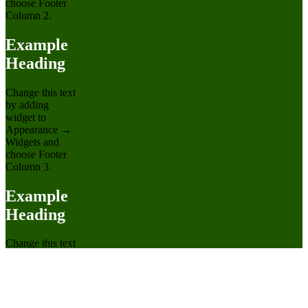
choose Footer
Column 2.
Example
Heading
Change this text
by adding
widget to
Appearance →
Widgets and
choose Footer
Column 3.
Example
Heading
Change this text
by adding
widget to
Appearance →
Widgets and
choose Footer