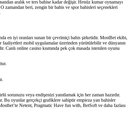
nandan aralık ve ters bahise kadar değişir. Henüz kumar oynamayı
 O zamandan beri, zengin bir bahis ve spor bahisleri seçenekleri
.
da en iyi oranları sunan bir çevrimiçi bahis şirketidir. MostBet ekibi,
ar faaliyetleri mobil uygulamalar üzerinden yürütülebilir ve dünyanın
edir. Canlı online casino kısmında pek çok masada istenilen oyunu
tur.
r.
türlü sorunuzu veya endişenizi yanıtlamak için her zaman hazırdır.
. Bu oyunlar gerçekçi grafiklere sahiptir empieza yan bahisler
. Mostbet’te Netent, Pragmatic Have fun with, BetSoft ve daha fazlası