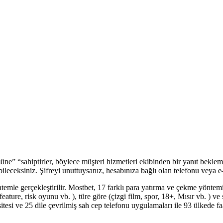
üne” “sahiptirler, böylece müşteri hizmetleri ekibinden bir yanıt bekl
bileceksiniz. Şifreyi unuttuysanız, hesabınıza bağlı olan telefonu veya e
temle gerçekleştirilir. Mostbet, 17 farklı para yatırma ve çekme yöntem
eature, risk oyunu vb. ), türe göre (çizgi film, spor, 18+, Mısır vb. ) v
esi ve 25 dile çevrilmiş sah cep telefonu uygulamaları ile 93 ülkede fa