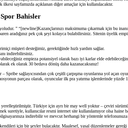
k ilkesi sayfamızda açıklanan diğer amaçlar için kullanılacaktır.
 Spor Bahisler
yoludur. ” “[newline]Kazançlarınızı maksimuma çıkarmak için bu inanıl
ibaren aradığınız pek çok şeyi kolayca bulabilirsiniz. Sitenin üyelik emp
imiçi müşteri desteğimiz, gerektiğinde hızlı yardım sağlar.
ı indirebilirsiniz.
leceğiniz empieza potansiyel olarak bazı iyi karlar elde edebileceğini
 olarak ek olarak 30 bedava dönüş daha kazanacaksınız!
r – Spribe sağlayıcısından çok çeşitli çarpışma oyunlarına yol açan o
omosyonun parçası olarak, oyuncular ilk pra yatırma işlemlerinde yüzde 1
erelleştirilmiştir. Türkiye için ayrı bir may well yoktur – çeviri sürü
rmek suretiyle, kullanıcılar resmi internet site kullanılamıyor olsa ha
ilgisayarınıza indirebilir ve mevcut herhangi bir yöntemle telefonunuza 
 kendileri için bir şeyler bulacaktır. Maalesef, yasal düzenlemeler gereğ