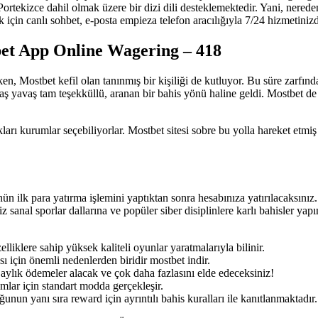
Portekizce dahil olmak üzere bir dizi dili desteklemektedir. Yani, nereden
 için canlı sohbet, e-posta empieza telefon aracılığıyla 7/24 hizmetinizd
tbet App Online Wagering – 418
en, Mostbet kefil olan tanınmış bir kişiliği de kutluyor. Bu süre zarfı
 yavaş tam teşekküllü, aranan bir bahis yönü haline geldi. Mostbet de C
kları kurumlar seçebiliyorlar. Mostbet sitesi sobre bu yolla hareket etmiş
 ilk para yatırma işlemini yaptıktan sonra hesabınıza yatırılacaksınız. 
 sanal sporlar dallarına ve popüler siber disiplinlere karlı bahisler yap
elliklere sahip yüksek kaliteli oyunlar yaratmalarıyla bilinir.
için önemli nedenlerden biridir mostbet indir.
 aylık ödemeler alacak ve çok daha fazlasını elde edeceksiniz!
lar için standart modda gerçekleşir.
un yanı sıra reward için ayrıntılı bahis kuralları ile kanıtlanmaktadır.