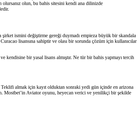
 olursanız olun, bu bahis sitesini kendi ana dilinizde
edir.
nda şirket ismini değiştirme gereği duymadı empieza büyük bir skandala
uracao lisansına sahiptir ve olası bir sorunda çözüm için kullanıcılar
 ve kendisine bir yasal lisans almıştır. Ne tür bir bahis yapmayı tercih
Teklifi almak için kayıt olduktan sonraki yedi gün içinde en arizona
ın. Mostbet’in Aviator oyunu, heyecan verici ve yenilikçi bir şekilde