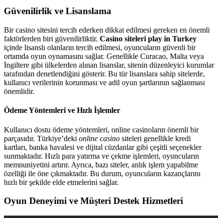
Güvenilirlik ve Lisanslama
Bir casino sitesini tercih ederken dikkat edilmesi gereken en önemli
faktörlerden biri güvenilirliktir.
Casino siteleri play in Turkey
içinde lisanslı olanların tercih edilmesi, oyuncuların güvenli bir
ortamda oyun oynamasını sağlar. Genellikle Curacao, Malta veya
İngiltere gibi ülkelerden alınan lisanslar, sitenin düzenleyici kurumlar
tarafından denetlendiğini gösterir. Bu tür lisanslara sahip sitelerde,
kullanıcı verilerinin korunması ve adil oyun şartlarının sağlanması
önemlidir.
Ödeme Yöntemleri ve Hızlı İşlemler
Kullanıcı dostu ödeme yöntemleri, online casinoların önemli bir
parçasıdır. Türkiye’deki
online casino
siteleri genellikle kredi
kartları, banka havalesi ve dijital cüzdanlar gibi çeşitli seçenekler
sunmaktadır. Hızlı para yatırma ve çekme işlemleri, oyuncuların
memnuniyetini artırır. Ayrıca, bazı siteler, anlık işlem yapabilme
özelliği ile öne çıkmaktadır. Bu durum, oyuncuların kazançlarını
hızlı bir şekilde elde etmelerini sağlar.
Oyun Deneyimi ve Müşteri Destek Hizmetleri