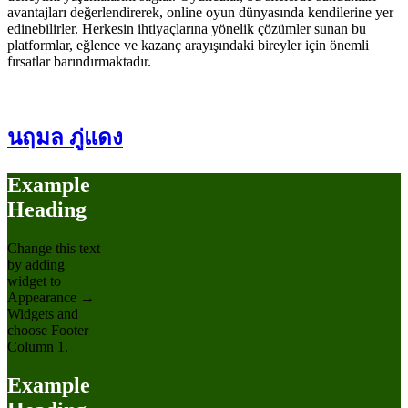
avantajları değerlendirerek, online oyun dünyasında kendilerine yer
edinebilirler. Herkesin ihtiyaçlarına yönelik çözümler sunan bu
platformlar, eğlence ve kazanç arayışındaki bireyler için önemli
fırsatlar barındırmaktadır.
นฤมล ภู่แดง
Example
Heading
Change this text
by adding
widget to
Appearance →
Widgets and
choose Footer
Column 1.
Example