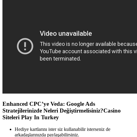
Enhanced CPC’ye Veda: Google Ads
Stratejilerinizde Neleri Değiştirmelisiniz?Casino
Siteleri Play In Turkey
Hediye kartlarını ister siz kullanabilir isterseniz de
arkadaşlarınızda paylaşabilirsiniz.